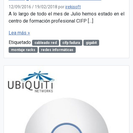
12/09/2016
/
19/02/2018
por
irekisoft
A lo largo de todo el mes de Julio hemos estado en el
centro de formación profesional CIFP […]
Lea más »
Etiquetado
cableado red
cifp fadura
gigabit
montaje racks
redes informáticas