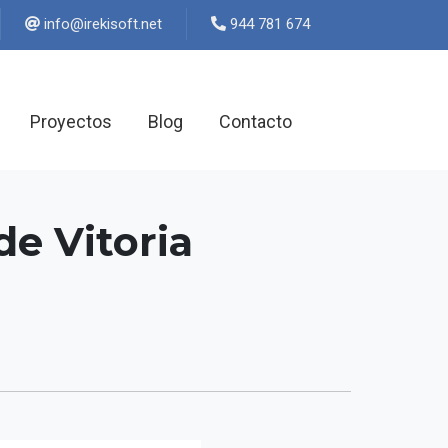
ten.tfosikeri@ofni
944 781 674
Proyectos
Blog
Contacto
de Vitoria