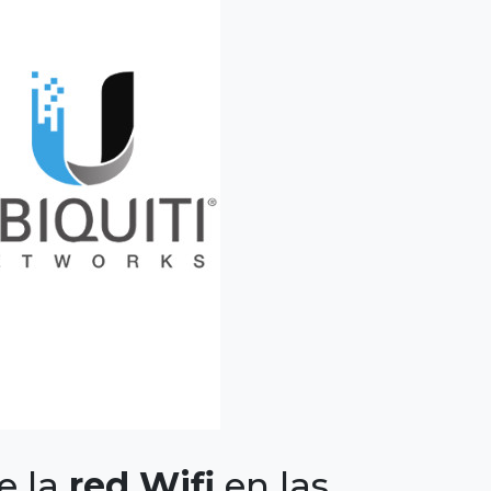
de la
red Wifi
en las