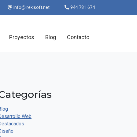
ten.tfosikeri@ofni
944 781 674
Proyectos
Blog
Contacto
Categorías
Blog
Desarrollo Web
Destacados
Diseño