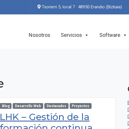
Txorierri 5, local 7 · 48950 Erandio (Bizkaia)
Nosotros
Servicios
Software
e
Blog
Desarrollo Web
Destacados
Proyectos
LHK – Gestión de la
formación continua