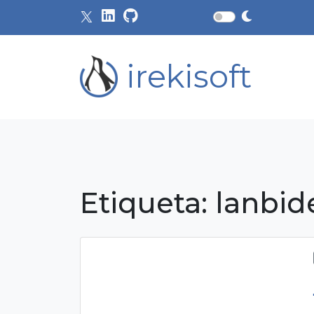
irekisoft
Etiqueta:
lanbid