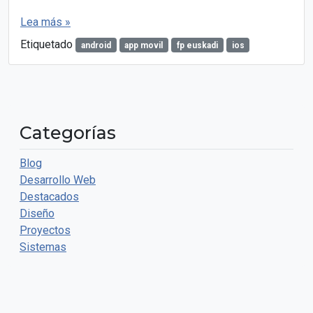
Lea más »
Etiquetado
android
app movil
fp euskadi
ios
Categorías
Blog
Desarrollo Web
Destacados
Diseño
Proyectos
Sistemas