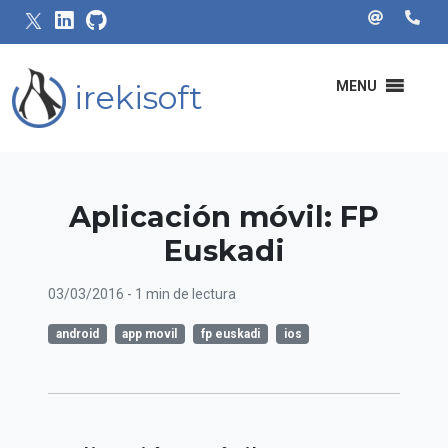
irekisoft
MENU
Aplicación móvil: FP
Euskadi
03/03/2016
- 1 min de lectura
android
app movil
fp euskadi
ios