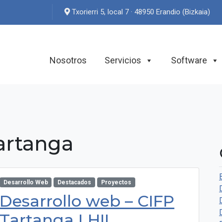
Txorierri 5, local 7 · 48950 Erandio (Bizkaia)
Nosotros
Servicios
Software
artanga
Desarrollo Web
Destacados
Proyectos
Desarrollo web – CIFP
Tartanga LHII