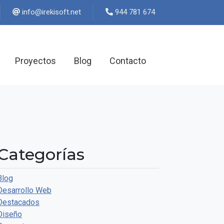
ten.tfosikeri@ofni
944 781 674
Proyectos
Blog
Contacto
Categorías
Blog
Desarrollo Web
Destacados
Diseño