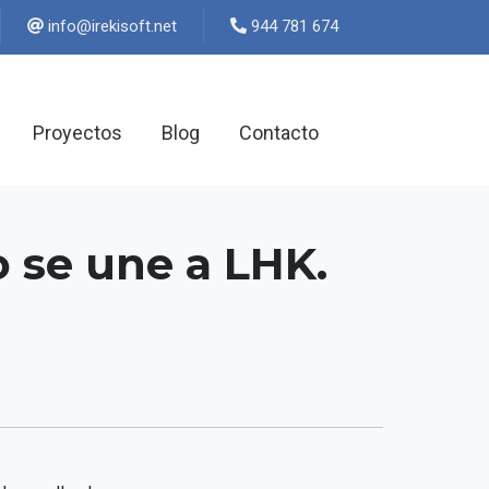
ten.tfosikeri@ofni
944 781 674
Proyectos
Blog
Contacto
 se une a LHK.