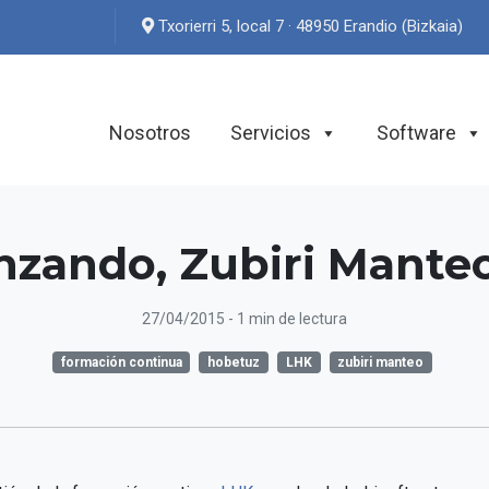
Txorierri 5, local 7 · 48950 Erandio (Bizkaia)
Nosotros
Servicios
Software
zando, Zubiri Manteo
27/04/2015
- 1 min de lectura
formación continua
hobetuz
LHK
zubiri manteo