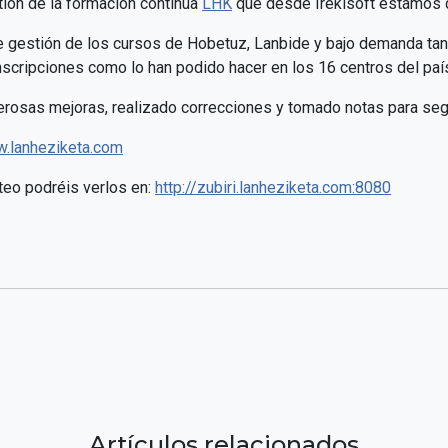
tión de la formación continua
LHK
que desde Irekisoft estamos d
de gestión de los cursos de Hobetuz, Lanbide y bajo demanda tan
 inscripciones como lo han podido hacer en los 16 centros del pa
rosas mejoras, realizado correcciones y tomado notas para seg
.lanheziketa.com
nteo podréis verlos en:
http://zubiri.lanheziketa.com:8080
Artículos relacionados